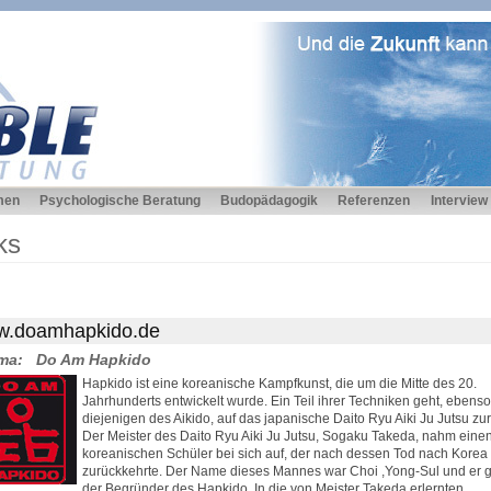
men
Psychologische Beratung
Budopädagogik
Referenzen
Interview
ks
.doamhapkido.de
ma:
Do Am Hapkido
Hapkido ist eine koreanische Kampfkunst, die um die Mitte des 20.
Jahrhunderts entwickelt wurde. Ein Teil ihrer Techniken geht, ebens
diejenigen des Aikido, auf das japanische Daito Ryu Aiki Ju Jutsu zu
Der Meister des Daito Ryu Aiki Ju Jutsu, Sogaku Takeda, nahm eine
koreanischen Schüler bei sich auf, der nach dessen Tod nach Korea
zurückkehrte. Der Name dieses Mannes war Choi ,Yong-Sul und er gi
der Begründer des Hapkido. In die von Meister Takeda erlernten