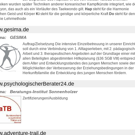
iken wurden später Techniken anderer koreanischer Kampfkünste integriert, wie d
yon, das auch als ein Vorläufer des Taekwondo gilt.
Hap
steht für die Harmonie
hen Geist und Körper
Ki
steht für die geistige und körperliche Kraft
Do
steht für de
die Lehrmethode
.gesima.de
ma:
GESIMA
Auftrag/Zielsetzung Die intensive Einzelbetreuung in unserer Einric
soll durch eine Verbindung von 1. Alltagserleben, mit 2. pädagogisch
Arbeit und 3. therapeutischen Angeboten auf der Grundlage einer mi
allen Beteiligten abgestimmten Hilfeplanung (§36 SGB VIII) entspre
dem Alter und Entwicklungsstandes des jungen Menschen sowie de
Möglichkeiten der Verbesserung der Erziehungsbedingungen in der
Herkunftsfamilie die Entwicklung des jungen Menschen fördern.
.psychologischerBerater24.de
ma:
Beratungs-Institut Sonnenholzer
Zertifizierungen/Ausbildung
.adventure-trail.de