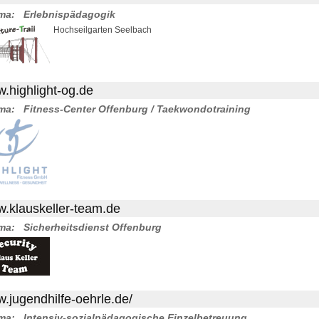
ma:
Erlebnispädagogik
Hochseilgarten Seelbach
.highlight-og.de
ma:
Fitness-Center Offenburg / Taekwondotraining
.klauskeller-team.de
ma:
Sicherheitsdienst Offenburg
.jugendhilfe-oehrle.de/
ma:
Intensiv-sozialpädagogische Einzelbetreuung