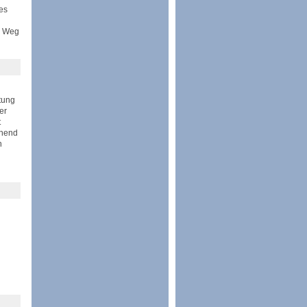
es
n Weg
htung
er
t
chend
n