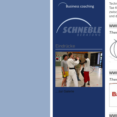
Techn
Tae K
zwisc
und 
www
The
Eindrücke
www
The
... zur Galerie
www