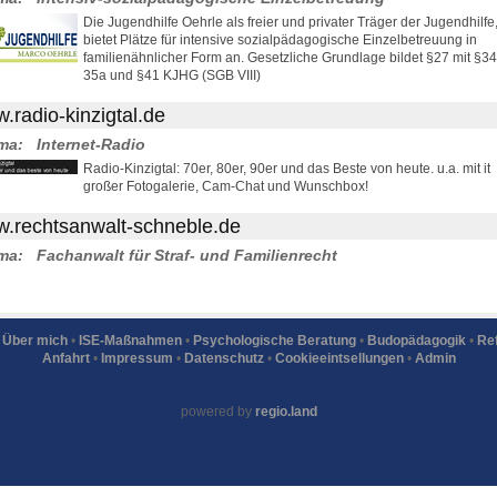
Die Jugendhilfe Oehrle als freier und privater Träger der Jugendhilfe
bietet Plätze für intensive sozialpädagogische Einzelbetreuung in
familienähnlicher Form an. Gesetzliche Grundlage bildet §27 mit §34
35a und §41 KJHG (SGB VIII)
.radio-kinzigtal.de
ma:
Internet-Radio
Radio-Kinzigtal: 70er, 80er, 90er und das Beste von heute. u.a. mit it
großer Fotogalerie, Cam-Chat und Wunschbox!
.rechtsanwalt-schneble.de
ma:
Fachanwalt für Straf- und Familienrecht
•
Über mich
•
ISE-Maßnahmen
•
Psychologische Beratung
•
Budopädagogik
•
Re
Anfahrt
•
Impressum
•
Datenschutz
•
Cookieeintsellungen
•
Admin
powered by
regio.land