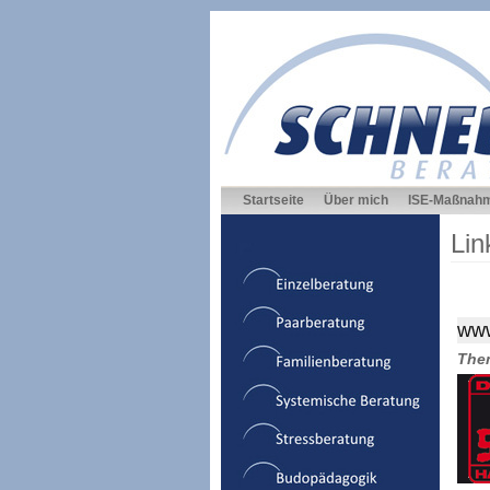
Startseite
Über mich
ISE-Maßnah
Lin
www
The