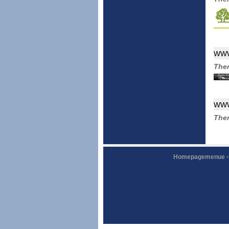
www
The
www
The
Homepagemenue