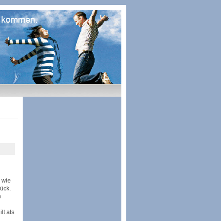
o wie
rück.
n
lt als