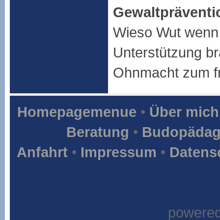
Gewaltpräventi
Wieso Wut wenn i
Unterstützung b
Ohnmacht zum fr
Homepagemenue
•
Über mich
Beratung
•
Budopädag
Anfahrt
•
Impressum
•
Datens
powere