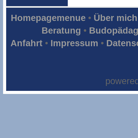
Homepagemenue
•
Über mich
Beratung
•
Budopädag
Anfahrt
•
Impressum
•
Datens
powere