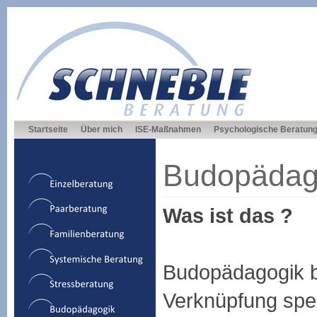
Startseite
Über mich
ISE-Maßnahmen
Psychologische Beratun
Budopädag
Was ist das ?
Budopädagogik be
Verknüpfung spez