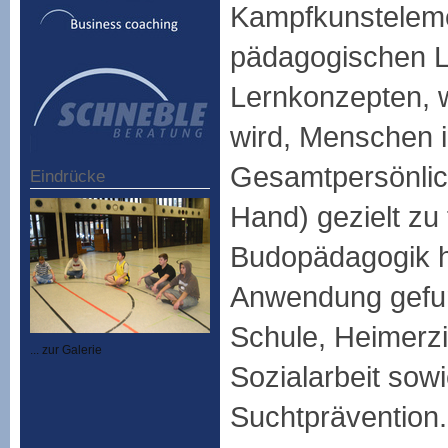
Kampfkunsteleme
pädagogischen L
Lernkonzepten, 
wird, Menschen i
Gesamtpersönlich
Eindrücke
Hand) gezielt zu 
Budopädagogik ha
Anwendung gefun
Schule, Heimerz
... zur Galerie
Sozialarbeit sowi
Suchtprävention.